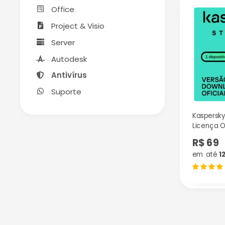
Office
Project & Visio
Server
Autodesk
Antivírus
Suporte
Kaspersky
Licença Or
Ano
R$ 69
em até
1