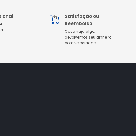
sional
Satisfação ou
Reembolso
de
 a
Caso haja algo,
devolvemos seu dinheiro
com velocidade