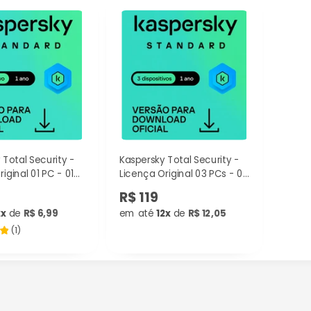
 Total Security -
Kaspersky Total Security -
iginal 01 PC - 01
Licença Original 03 PCs - 01
Ano
R$ 119
2x
de
R$ 6,99
em até
12x
de
R$ 12,05
(
1
)